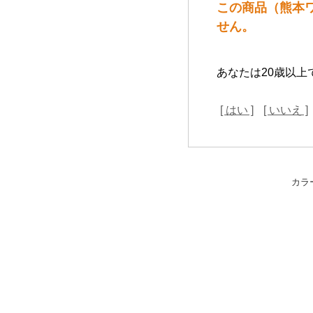
この商品（熊本ワ
せん。
あなたは20歳以上
[ はい ]
[ いいえ ]
カラ