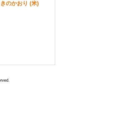
きのかおり (米)
erved.