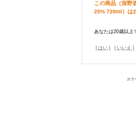
この商品（深野酒造
25% 720ml
あなたは20歳以上
[ はい ]
[ いいえ ]
カラ