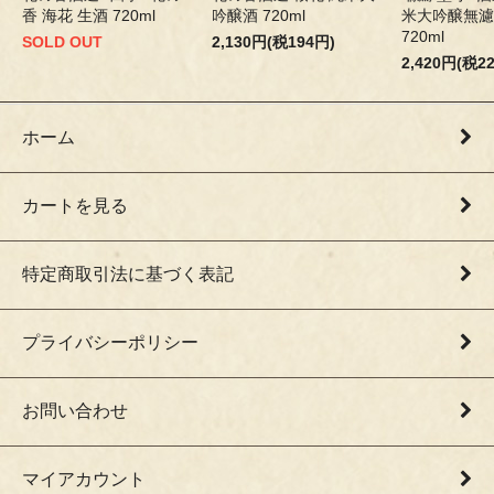
香 海花 生酒 720ml
吟醸酒 720ml
米大吟醸無濾
720ml
SOLD OUT
2,130円(税194円)
2,420円(税2
ホーム
カートを見る
特定商取引法に基づく表記
プライバシーポリシー
お問い合わせ
マイアカウント