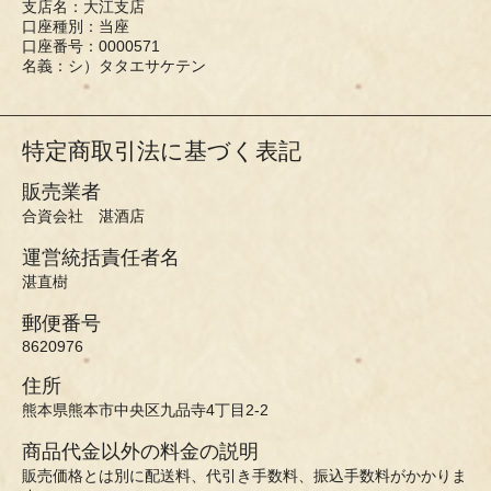
支店名：大江支店
口座種別：当座
口座番号：0000571
名義：シ）タタエサケテン
特定商取引法に基づく表記
販売業者
合資会社 湛酒店
運営統括責任者名
湛直樹
郵便番号
8620976
住所
熊本県熊本市中央区九品寺4丁目2-2
商品代金以外の料金の説明
販売価格とは別に配送料、代引き手数料、振込手数料がかかりま