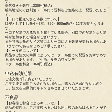
す。
※代引き手数料…330円(税込)
離島地域の方は別途メールにて送料をご連絡の上、配送いたしま
す。
【一口で配送できる本数について】
目安として1.8L瓶4～6本、720～900ml瓶7～12本程度となりま
す。
一口で配送できる数量を超えている場合、別口での配送となり送
料が追加される場合がございます。
また特殊な瓶のサイズ等により一口に入る数量が変わる場合もあ
りますのであらかじめご了承ください。
【クール便について】
商品やご注文の時期によっては、クール便での配送をおすすめす
る場合があります。（生酒、夏季のワイン等）
※クール便料金…360円(税込)
申込有効期限
ご注文後7日以内といたします。
ご注文後７日間ご入金がない場合は、購入の意思がないものと
し、注文を自動的にキャンセルとさせていただきます。
不良品
【お客様ご都合によるキャンセル】
商品の特性上、ご注文後あるいはお届け後の返品は承ることがで