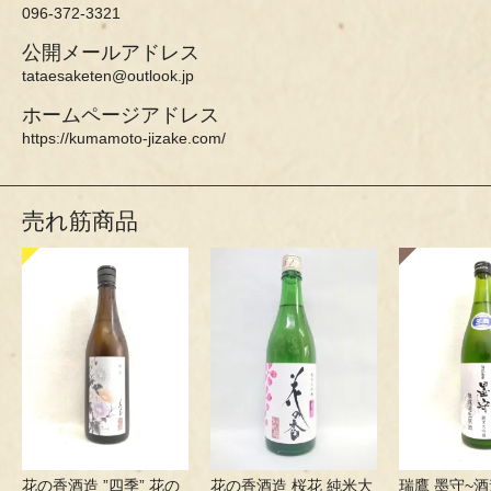
096-372-3321
公開メールアドレス
tataesaketen@outlook.jp
ホームページアドレス
https://kumamoto-jizake.com/
売れ筋商品
花の香酒造 ”四季” 花の
花の香酒造 桜花 純米大
瑞鷹 墨守~酒