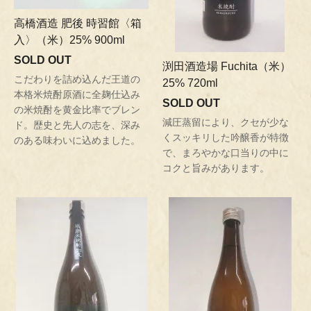
高橋酒造 肥後 時習館〈箱
入〉（米）25% 900ml
SOLD OUT
渕田酒造場 Fuchita（米）
こだわりを詰め込んだ王道の
25% 720ml
本格米焼酎原酒に全麹仕込み
SOLD OUT
の米焼酎を黄金比率でブレン
減圧蒸留により、クセが少な
ド。歴史と先人の志を、深み
くスッキリした吟醸香が特徴
のある味わいに込めました。
で、まろやかな口当りの中に
コクと旨みがあります。