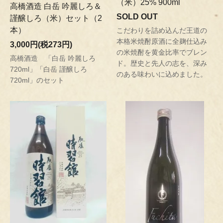
（米）25% 900ml
高橋酒造 白岳 吟麗しろ＆
SOLD OUT
謹醸しろ（米）セット（2
本）
こだわりを詰め込んだ王道の
本格米焼酎原酒に全麹仕込み
3,000円(税273円)
の米焼酎を黄金比率でブレン
高橋酒造 「白岳 吟麗しろ
ド。歴史と先人の志を、深み
720ml」「白岳 謹醸しろ
のある味わいに込めました。
720ml」のセット