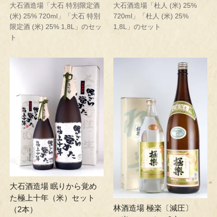
大石酒造場「大石 特別限定酒
大石酒造場「杜人 (米) 25%
(米) 25% 720ml」「大石 特別
720ml」「杜人 (米) 25%
限定酒 (米) 25% 1,8L」のセッ
1,8L」のセット
ト
大石酒造場 眠りから覚め
た極上十年（米）セット
林酒造場 極楽〔減圧〕
（2本）