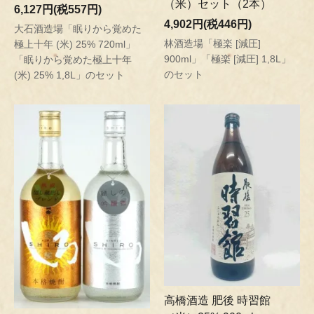
（米）セット（2本）
6,127円(税557円)
4,902円(税446円)
大石酒造場「眠りから覚めた
林酒造場「極楽 [減圧]
極上十年 (米) 25% 720ml」
900ml」「極楽 [減圧] 1,8L」
「眠りから覚めた極上十年
のセット
(米) 25% 1,8L」のセット
高橋酒造 肥後 時習館