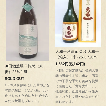
大和一酒造元 黄吟 大和一
〈箱入〉 (米) 25% 720ml
1,562円(税142円)
渕田酒造場 F 旅愁（米･
《特約店限定商品》伝統の黄
麦）25% 1.8L
麹の可能性を追い求め、石室
SOLD OUT
での丁寧な手造り黄麹を贅沢
100%米を原料にした華やかな
に使用した「黄吟大和一」。
球磨焼酎に、どこか懐かしい
低温発酵、低温蒸留から生み
香りを出すために自社で仕込
出された甘く華やかな香りが
んだ麦焼酎をブレンド。
楽しめます。