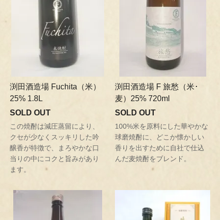
渕田酒造場 Fuchita（米）
渕田酒造場 F 旅愁（米･
25% 1.8L
麦）25% 720ml
SOLD OUT
SOLD OUT
この焼酎は減圧蒸留により、
100%米を原料にした華やかな
クセが少なくスッキリした吟
球磨焼酎に、どこか懐かしい
醸香が特徴で、まろやかな口
香りを出すために自社で仕込
当りの中にコクと旨みがあり
んだ麦焼酎をブレンド。
ます。