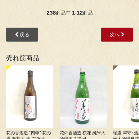
238
1
12
商品中
-
商品
戻る
次へ
売れ筋商品
花の香酒造 ”四季” 花の
花の香酒造 桜花 純米大
瑞鷹 墨守~酒
香 海花 生酒 720ml
吟醸酒 720ml
米大吟醸無濾