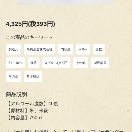
4,325円(税393円)
この商品のキーワード
製造元
高橋酒造株式会社
内容量
900ml
度数
31～40％
価格
3,000～3,999円
その他
減圧蒸留
その他
希少取扱
商品説明
【アルコール度数】40度
【原材料】米、米麹
【内容量】750ml
「バーを楽しむ焼酎」として、世界トップバーテンダー