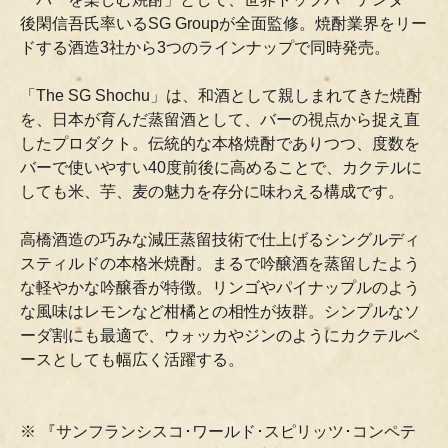
後閑信吾氏率いるSG Groupが全面監修。焼酎業界をリー
ドする酒造3社から3つのラインナップで同時発売。
「The SG Shochu」は、和酒として親しまれてきた焼酎
を、日本が育んだ蒸留酒として、バーの視点から捉え直
したプロダクト。伝統的な本格焼酎でありつつ、度数を
バーで使いやすい40度前後に高めることで、カクテルに
しても米、芋、麦の魅力を存分に味わえる構成です。
高橋酒造の巧みな減圧蒸留技術で仕上げるシングルディ
スティルドの本格米焼酎。まるで吟醸酒を蒸留したよう
な軽やかな吟醸香が特徴。リンゴやパイナップルのよう
な風味はレモンなど柑橘との相性が抜群。シンプルなソ
ーダ割にも最適で、ウォッカやジンのようにカクテルベ
ースとしても幅広く活躍する。
※ 『サンフランシスコ･ワールド･スピリッツ･コンペテ