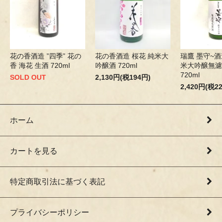
花の香酒造 ”四季” 花の
花の香酒造 桜花 純米大
瑞鷹 墨守~酒
香 海花 生酒 720ml
吟醸酒 720ml
米大吟醸無濾
720ml
SOLD OUT
2,130円(税194円)
2,420円(税2
ホーム
カートを見る
特定商取引法に基づく表記
プライバシーポリシー