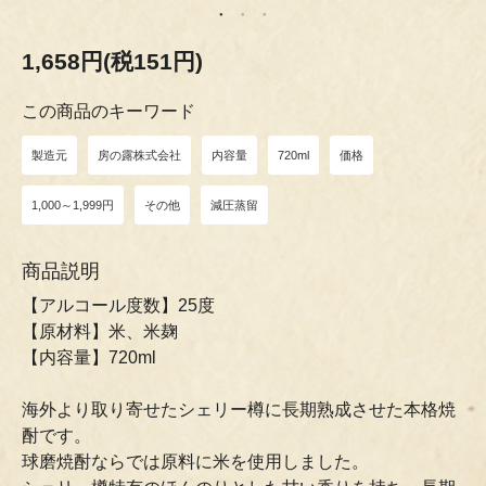
1,658円(税151円)
この商品のキーワード
製造元
房の露株式会社
内容量
720ml
価格
1,000～1,999円
その他
減圧蒸留
商品説明
【アルコール度数】25度
【原材料】米、米麹
【内容量】720ml
海外より取り寄せたシェリー樽に長期熟成させた本格焼
酎です。
球磨焼酎ならでは原料に米を使用しました。