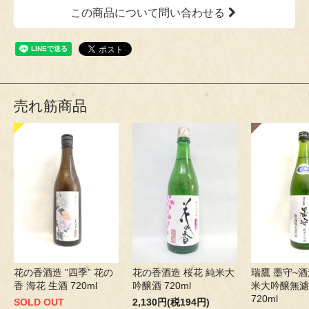
この商品について問い合わせる
売れ筋商品
花の香酒造 ”四季” 花の
花の香酒造 桜花 純米大
瑞鷹 墨守~酒
香 海花 生酒 720ml
吟醸酒 720ml
米大吟醸無濾
720ml
SOLD OUT
2,130円(税194円)