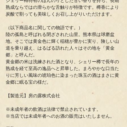
シェリー樽特有のほんのりとした甘い香りを持ち、長期
熟成ならではの滑らかな舌触りが特徴です。樽香により
炭酸で割っても美味しくお召し上がりいただけます。
（以下商品名に関しての物語です。）
陸の孤島と呼ばれる閉ざされた山里。熊本県は球磨盆
地。そこでは黄金色に輝く稲穂が豊かに実り、険しい山
道を乗り越え、はるばる訪れた人々はその地を「黄金
郷」と呼んだ。
黄金郷の米は洗練された酒となり、シェリー樽で長年の
熟成を経て至高の逸品へと昇華した。まろやかな口当た
りに芳しい風味の琥珀色に染まった珠玉の酒はまさに黄
金郷に眠る宝の様だ。
【製造元】房の露株式会社
※未成年者の飲酒は法律で禁止されています。
※当店では未成年者へのお酒の販売はいたしません。