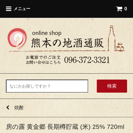
0
メニュー
検索
焼酎
房の露 黄金郷 長期樽貯蔵 (米) 25% 720ml