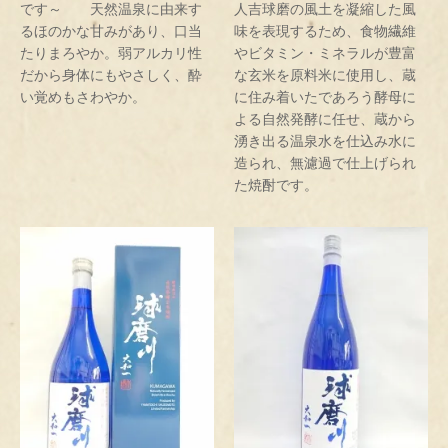
です～ 天然温泉に由来す
人吉球磨の風土を凝縮した風
るほのかな甘みがあり、口当
味を表現するため、食物繊維
たりまろやか。弱アルカリ性
やビタミン・ミネラルが豊富
だから身体にもやさしく、酔
な玄米を原料米に使用し、蔵
い覚めもさわやか。
に住み着いたであろう酵母に
よる自然発酵に任せ、蔵から
湧き出る温泉水を仕込み水に
造られ、無濾過で仕上げられ
た焼酎です。