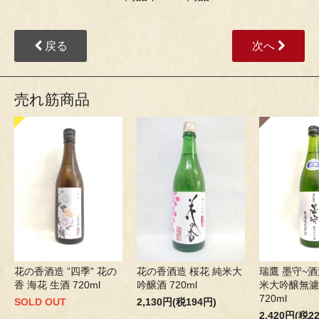
戻る
次へ
売れ筋商品
花の香酒造 ”四季” 花の
花の香酒造 桜花 純米大
瑞鷹 墨守~酒
香 海花 生酒 720ml
吟醸酒 720ml
米大吟醸無濾
720ml
SOLD OUT
2,130円(税194円)
2,420円(税2