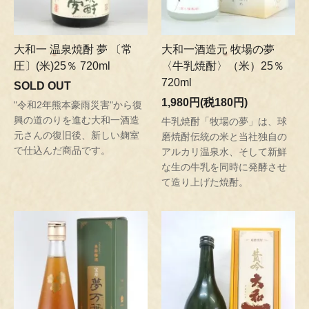
大和一 温泉焼酎 夢 〔常
大和一酒造元 牧場の夢
圧〕(米)25％ 720ml
〈牛乳焼酎〉（米）25％
720ml
SOLD OUT
1,980円(税180円)
"令和2年熊本豪雨災害"から復
興の道のりを進む大和一酒造
牛乳焼酎「牧場の夢」は、球
元さんの復旧後、新しい麹室
磨焼酎伝統の米と当社独自の
で仕込んだ商品です。
アルカリ温泉水、そして新鮮
な生の牛乳を同時に発酵させ
て造り上げた焼酎。