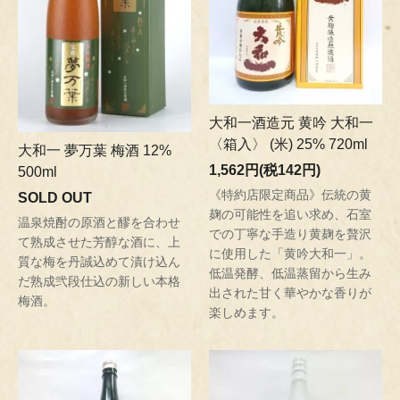
大和一酒造元 黄吟 大和一
〈箱入〉 (米) 25% 720ml
大和一 夢万葉 梅酒 12%
1,562円(税142円)
500ml
《特約店限定商品》伝統の黄
SOLD OUT
麹の可能性を追い求め、石室
温泉焼酎の原酒と醪を合わせ
での丁寧な手造り黄麹を贅沢
て熟成させた芳醇な酒に、上
に使用した「黄吟大和一」。
質な梅を丹誠込めて漬け込ん
低温発酵、低温蒸留から生み
だ熟成弐段仕込の新しい本格
出された甘く華やかな香りが
梅酒。
楽しめます。