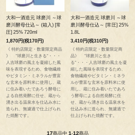
大和一酒造元 球磨川 ～球
大和一酒造元 球磨川 ～球
磨川酵母仕込～ (箱入) [常
磨川酵母仕込～ [常圧] 25%
圧] 25% 720ml
1.8L
1,870円(税170円)
3,410円(税310円)
《 特約店限定・数量限定商品
《 特約店限定・数量限定商
》 "球磨川と生きる"・・・
品》 "球磨川と生き
人吉球磨の風土を凝縮した風
る"・・・人吉球磨の風土を凝
味を表現するため、食物繊維
縮した風味を表現するため、
やビタミン・ミネラルが豊富
食物繊維やビタミン・ミネラ
な玄米を原料米に使用し、蔵
ルが豊富な玄米を原料米に使
に住み着いたであろう酵母に
用し、蔵に住み着いたであろ
よる自然発酵に任せ、蔵から
う酵母による自然発酵に任
湧き出る温泉水を仕込み水に
せ、蔵から湧き出る温泉水を
造られ、無濾過で仕上げられ
仕込み水に造られ、無濾過で
た焼酎です。
仕上げられた焼酎です。
17
1
12
商品中
-
商品