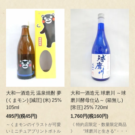
大和一酒造元 温泉焼酎 夢
大和一酒造元 球磨川 ～球
(くまモン) [減圧] (米) 25%
磨川酵母仕込～ (箱無し)
105ml
[常圧] 25% 720ml
495円(税45円)
1,760円(税160円)
～くまモンのイラストが可愛
《 特約店限定・数量限定商品
いミニチュアプリントボトル
》 "球磨川と生きる"・・・