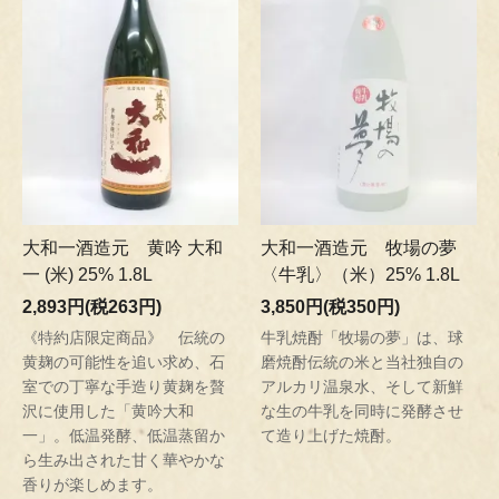
大和一酒造元 黄吟 大和
大和一酒造元 牧場の夢
一 (米) 25% 1.8L
〈牛乳〉（米）25% 1.8L
2,893円(税263円)
3,850円(税350円)
《特約店限定商品》 伝統の
牛乳焼酎「牧場の夢」は、球
黄麹の可能性を追い求め、石
磨焼酎伝統の米と当社独自の
室での丁寧な手造り黄麹を贅
アルカリ温泉水、そして新鮮
沢に使用した「黄吟大和
な生の牛乳を同時に発酵させ
一」。低温発酵、低温蒸留か
て造り上げた焼酎。
ら生み出された甘く華やかな
香りが楽しめます。