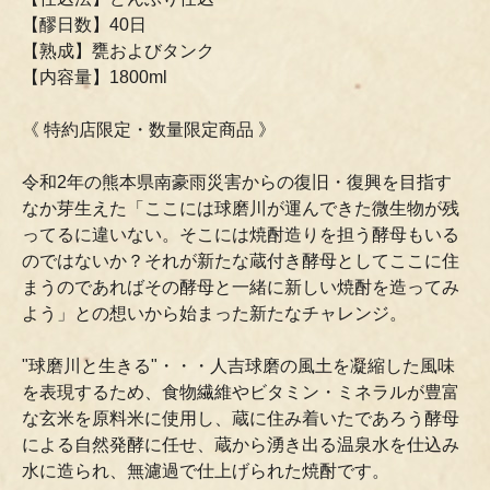
【醪日数】40日
【熟成】甕およびタンク
【内容量】1800ml
《 特約店限定・数量限定商品 》
令和2年の熊本県南豪雨災害からの復旧・復興を目指す
なか芽生えた「ここには球磨川が運んできた微生物が残
ってるに違いない。そこには焼酎造りを担う酵母もいる
のではないか？それが新たな蔵付き酵母としてここに住
まうのであればその酵母と一緒に新しい焼酎を造ってみ
よう」との想いから始まった新たなチャレンジ。
"球磨川と生きる"・・・人吉球磨の風土を凝縮した風味
を表現するため、食物繊維やビタミン・ミネラルが豊富
な玄米を原料米に使用し、蔵に住み着いたであろう酵母
による自然発酵に任せ、蔵から湧き出る温泉水を仕込み
水に造られ、無濾過で仕上げられた焼酎です。