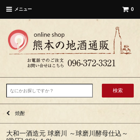
0
メニュー
検索
焼酎
大和一酒造元 球磨川 ～球磨川酵母仕込～