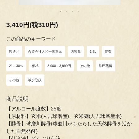
3,410円(税310円)
この商品のキーワード
製造元
合資会社大和一酒造元
内容量
1.8L
度数
21～30％
価格
3,000～3,999円
その他
常圧蒸留
その他
希少取扱
商品説明
【アルコール度数】25度
【原材料】玄米(人吉球磨産)、玄米麹(人吉球磨産米)
【酵母】球磨川酵母(球磨川がもたらした天然酵母を活か
した自然発酵)
【仕込法】どんぶり仕込