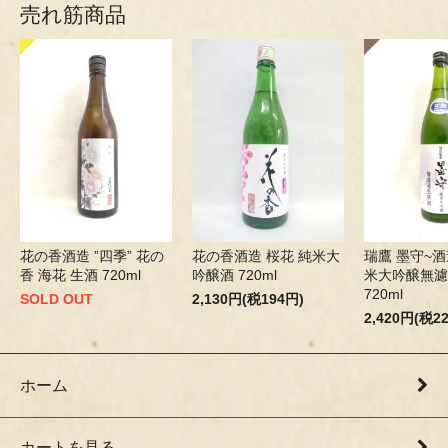
売れ筋商品
花の香酒造 ”四季” 花の
花の香酒造 桜花 純米大
瑞鷹 墨守~酒
香 海花 生酒 720ml
吟醸酒 720ml
米大吟醸無濾
720ml
SOLD OUT
2,130円(税194円)
2,420円(税2
ホーム
カートを見る