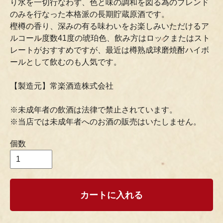
り水を一切行なわず、色と味の調和を図る為のブレンド
のみを行なった本格派の長期貯蔵原酒です。
樫樽の香り、深みの有る味わいをお楽しみいただけるア
ルコール度数41度の琥珀色、飲み方はロックまたはスト
レートがおすすめですが、最近は樽熟成球磨焼酎ハイボ
ールとして飲むのも人気です。
【製造元】常楽酒造株式会社
※未成年者の飲酒は法律で禁止されています。
※当店では未成年者へのお酒の販売はいたしません。
個数
カートに入れる