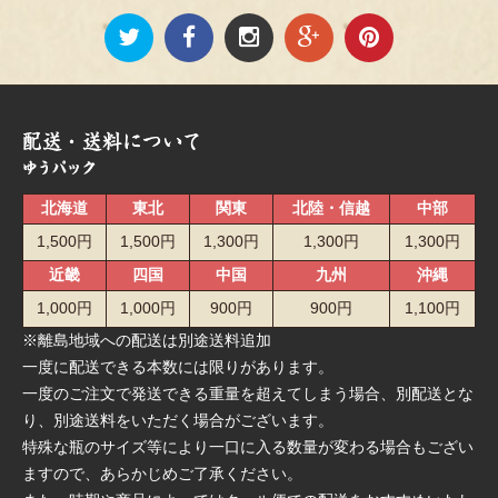
北海道
東北
関東
北陸・信越
中部
1,500円
1,500円
1,300円
1,300円
1,300円
近畿
四国
中国
九州
沖縄
1,000円
1,000円
900円
900円
1,100円
※離島地域への配送は別途送料追加
一度に配送できる本数には限りがあります。
一度のご注文で発送できる重量を超えてしまう場合、別配送とな
り、別途送料をいただく場合がございます。
特殊な瓶のサイズ等により一口に入る数量が変わる場合もござい
ますので、あらかじめご了承ください。