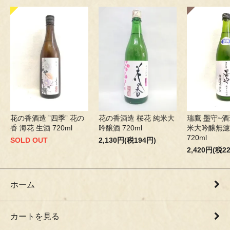
花の香酒造 ”四季” 花の
花の香酒造 桜花 純米大
瑞鷹 墨守~酒
香 海花 生酒 720ml
吟醸酒 720ml
米大吟醸無濾
720ml
SOLD OUT
2,130円(税194円)
2,420円(税2
ホーム
カートを見る