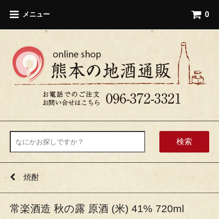
0
メニュー
検索
焼酎
常楽酒造 秋の露 原酒 (米) 41% 720ml