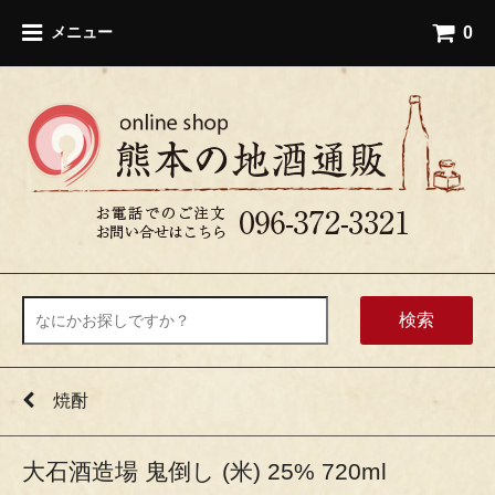
0
メニュー
検索
焼酎
大石酒造場 鬼倒し (米) 25% 720ml