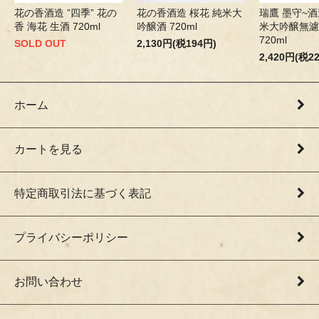
花の香酒造 ”四季” 花の
花の香酒造 桜花 純米大
瑞鷹 墨守~酒
香 海花 生酒 720ml
吟醸酒 720ml
米大吟醸無濾
720ml
SOLD OUT
2,130円(税194円)
2,420円(税2
ホーム
カートを見る
特定商取引法に基づく表記
プライバシーポリシー
お問い合わせ