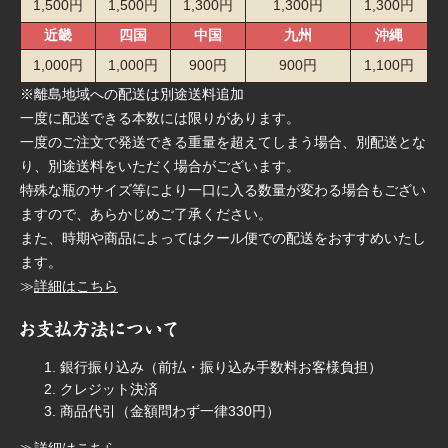
1,500円
1,500円
1,300円
1,300円
1,300円
近畿
四国
中国
九州
沖縄
1,000円
1,000円
900円
900円
1,100円
※離島地域への配送は別途送料追加
一度に配送できる本数には限りがあります。
一度のご注文で発送できる重量を超えてしまう場合、別配送とな
り、別途送料をいただく場合がございます。
特殊な瓶のサイズ等により一口に入る数量が変わる場合もござい
ますので、あらかじめご了承ください。
また、時期や商品によってはクール便での配送をおすすめいたし
ます。
≫
詳細はこちら
銀行振り込み（前払・振り込み手数料お客様負担）
クレジット決済
商品代引（金額問わず一律330円）