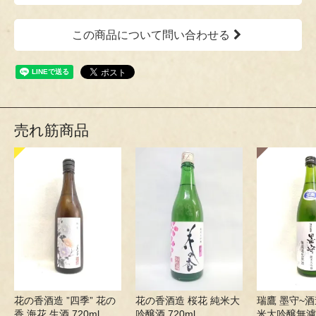
この商品について問い合わせる
売れ筋商品
花の香酒造 ”四季” 花の
花の香酒造 桜花 純米大
瑞鷹 墨守~酒
香 海花 生酒 720ml
吟醸酒 720ml
米大吟醸無濾