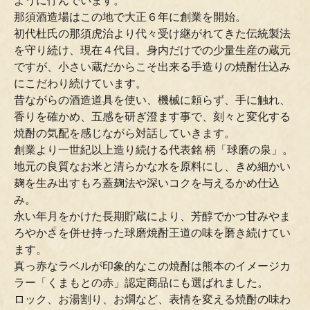
ように佇んでいます。
那須酒造場はこの地で大正６年に創業を開始。
初代杜氏の那須虎治より代々受け継がれてきた伝統製法
を守り続け、現在４代目。身内だけでの少量生産の蔵元
ですが、小さい蔵だからこそ出来る手造りの焼酎仕込み
にこだわり続けています。
昔ながらの酒造道具を使い、機械に頼らず、手に触れ、
香りを確かめ、五感を研ぎ澄ます事で、刻々と変化する
焼酎の気配を感じながら対話していきます。
創業より一世紀以上造り続ける代表銘 柄「球磨の泉」。
地元の良質なお米と清らかな水を原料にし、きめ細かい
麹を生み出すもろ蓋麹法や深いコクを与えるかめ仕込
み。
永い年月をかけた長期貯蔵により、芳醇でかつ甘みやま
ろやかさを併せ持った球磨焼酎王道の味を磨き続けてい
ます。
真っ赤なラベルが印象的なこの焼酎は熊本のイメージカ
ラー「くまもとの赤」認定商品にも選ばれました。
ロック、お湯割り、お燗など、表情を変える焼酎の味わ