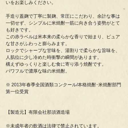
いをお楽しみください。
手造り蓋麹で丁寧に製麹、常圧にこだわり、余計な事は
一切せず、シンプルに米焼酎一筋に向き合う姿勢がとて
も好きです。
この赤ラベルは米本来の柔らかな香りで始まり、ピュア
な甘さがふわっと膨らみます。
ロックでシャープな甘味を、湯割りで柔らかな旨味を、
人肌位に少し冷めた時衝撃の瞬間があります。
構えずゆっくりと楽しむ食に寄り添う焼酎です。
パワフルで濃厚な味の米焼酎。
※ 2013年春季全国酒類コンクール/本格焼酎･米焼酎部門
第一位受賞
【製造元】有限会社那須酒造場
※未成年者の飲酒は法律で禁止されています。